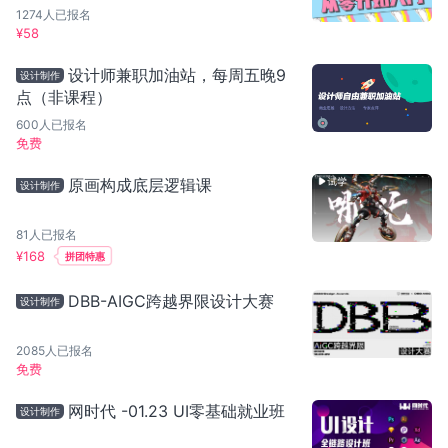
1274
人已报名
¥
58
设计师兼职加油站，每周五晚9
设计制作
点（非课程）
600
人已报名
免费
原画构成底层逻辑课
设计制作
81
人已报名
¥
168
拼团特惠
DBB-AIGC跨越界限设计大赛
设计制作
2085
人已报名
免费
网时代 -01.23 UI零基础就业班
设计制作