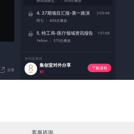
腾讯高级交互Toy
509次播放
4. 37期项目汇报-第一路演
2:05:49
阿七
493次播放
5. 特工局-医疗领域资讯报告
1:51:08
Yellow
375次播放
本内容来自
集创堂对外分享
了解课程
分享
¥1
客服咨询