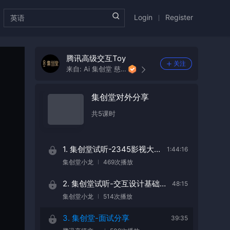
Login
Register
腾讯高级交互Toy
关注
来自:
Ai 集创堂 慈思远
集创堂对外分享
共
5
课时
1. 集创堂试听-2345影视大全项目分享
1:44:16
集创堂小龙
469次播放
2. 集创堂试听-交互设计基础课
48:15
集创堂小龙
514次播放
3. 集创堂-面试分享
39:35