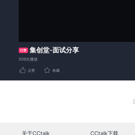
集创堂-面试分享
509次播放
点赞
收藏
关于CCtalk
CCtalk下载