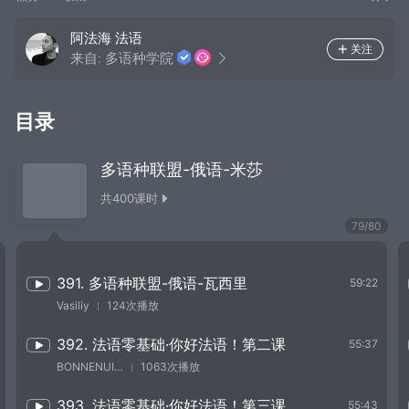
阿法海 法语
关注
来自:
多语种学院
目录
多语种联盟-俄语-米莎
共
400
课时
79
/
80
391. 多语种联盟-俄语-瓦西里
59:22
Vasiliy
124次播放
392. 法语零基础·你好法语！第二课
55:37
BONNENUITYUE
1063次播放
393. 法语零基础·你好法语！第三课
55:43