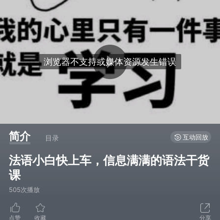
简介
互动回放
目录
法语小白快上车，信息满满的语法干货
课
505次播放
点赞
收藏
分享