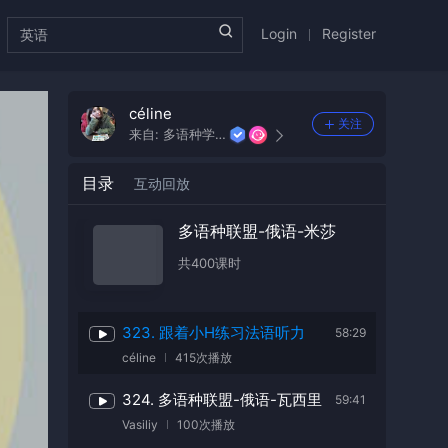
Vasiliy
98次播放
Login
Register
319. 跟迪玛希学灵魂法语歌
50:51
法语Sandrine
343次播放
céline
关注
320. 俄语童话--白雪公主
53:49
来自:
多语种学院
米沙
87次播放
目录
互动回放
321. 俄语童话--白雪公主
56:47
米沙
170次播放
多语种联盟-俄语-米莎
共
400
课时
322. 俄语童话--白雪公主
55:26
米沙
185次播放
323. 跟着小H练习法语听力
58:29
céline
415次播放
324. 多语种联盟-俄语-瓦西里
59:41
Vasiliy
100次播放