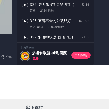
325. 走遍俄罗斯2 第四课（第一节）
53:14
菜根
212次播放
326. 五音不全的外教只好带你领读Despacito
1:00:02
西语Lucía
2204次播放
327. 多语种联盟-西语-包子
59:32
白煮小扇贝
139次播放
本内容来自
多语种联盟-精彩回顾
328. 多语种联盟-法语-小H
1:01:21
了解课程
分享
免费
céline
174次播放
329. 德语中级阅读 alle Liebe zählt
58:36
德语-洋溢
205次播放
330. 多语种联盟-俄语-米莎
51:31
米沙
70次播放
331. 趣味德语-德语“安全感”如何表达
54:11
客服咨询
Inge Guo
95次播放