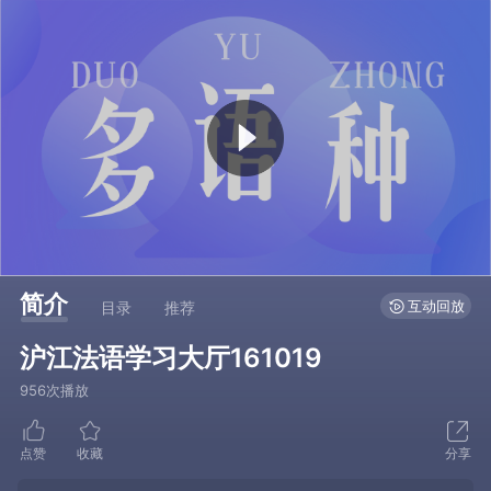
简介
互动回放
目录
推荐
沪江法语学习大厅161019
956次播放
点赞
收藏
分享