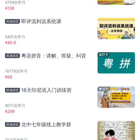
5709
次学习
¥
138
即评流利说系统课
其他语言
5461
次学习
¥
49.9
粤语拼音：讲解、答疑、纠音
其他语言
10776
次学习
¥
99
18天印尼语入门训练营
其他语言
6071
次学习
¥
299
北中七年级线上教学群
其他语言
19.3万
次学习