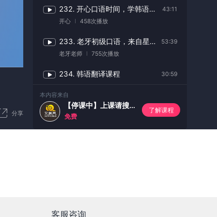
232. 开心口语时间，学韩语就说要开口说！
43:11
开心
458次播放
233. 老牙初级口语，来自星星的欧巴
53:39
老牙老师
755次播放
234. 韩语翻译课程
30:59
Yvonne
261次播放
本内容来自
【停课中】上课请搜群号333
235. 萌梦的新鲜韩国语
1:55:37
了解课程
分享
免费
몽몽이萌梦
274次播放
236. 萌梦的新鲜韩国语
1:53:54
몽몽이萌梦
308次播放
237. 韩国实况的不正经理解，大晶台词带你看
54:49
大晶
207次播放
238. 【官方】韩语口语角
55:59
客服咨询
首尔韩语中教
123次播放