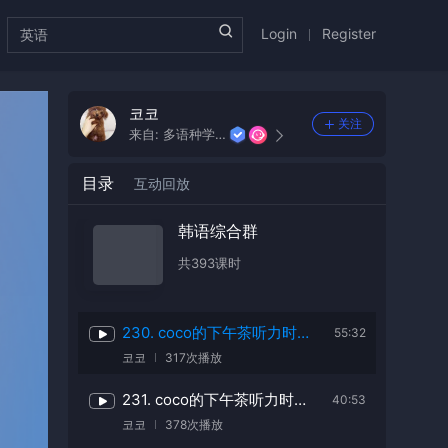
嗨~娄sir
211次播放
Login
Register
226. 音乐都市
39:35
무명
199次播放
코코
关注
227. 【官方】韩语口语角
57:56
来自:
多语种学院
首尔韩语外教文芝河
143次播放
目录
互动回放
228. coco的下午茶听力时光（72）
53:19
코코
232次播放
韩语综合群
共
393
课时
229. coco的下午茶听力时光（73）
52:40
코코
228次播放
230. coco的下午茶听力时光（74）
55:32
코코
317次播放
231. coco的下午茶听力时光（75）
40:53
코코
378次播放