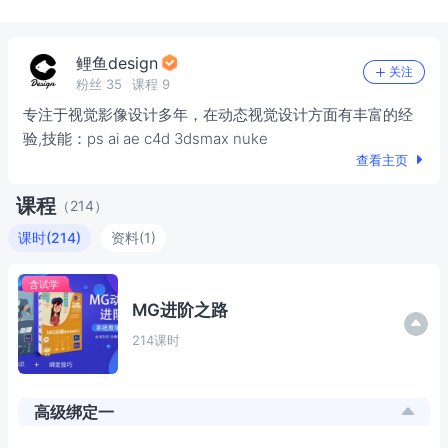
鲤鱼design
关注
粉丝
35
课程
9
专注于视觉影像设计多年，在动态视觉设计方面有丰富的经
验,技能：ps ai ae c4d 3dsmax nuke
查看主页
课程
（
214
）
课时(
214
)
资料(
1
)
MG进阶之路
214课时
高级绑定一