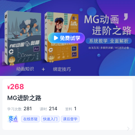
268
¥
MG进阶之路
281
214
1
学习次数
课时
资料
在线答疑
快速入门
课后督学